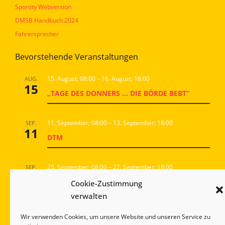
Sportity Webversion
DMSB Handbuch 2024
Fahrersprecher
Bevorstehende Veranstaltungen
15. August; 08:00
–
16. August; 18:00
AUG.
15
„TAGE DES DONNERS … DIE BÖRDE BEBT“
11. September; 08:00
–
13. September; 18:00
SEP.
11
DTM
25. September; 08:00
–
27. September; 18:00
SEP.
25
DMV GOODYEAR RACINGDAYS
Cookie-Zustimmung
verwalten
18:00
–
23:30
NOV.
Wir verwenden Cookies, um unsere Website und unseren Service zu
7