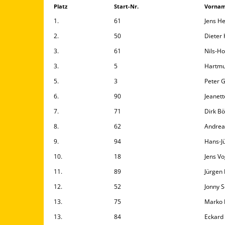
Platz
Start-Nr.
Vorna
1.
61
Jens H
2.
50
Dieter
3.
61
Nils-H
3.
5
Hartmu
5.
3
Peter 
6.
90
Jeanett
7.
71
Dirk Bö
8.
62
Andrea
9.
94
Hans-J
10.
18
Jens Vo
11.
89
Jürgen
12.
52
Jonny 
13.
75
Marko 
13.
84
Eckard