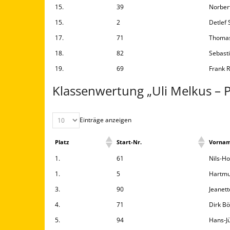
15.
39
Norber
15.
2
Detlef 
17.
71
Thomas
18.
82
Sebast
19.
69
Frank 
Klassenwertung „Uli Melkus – P
Einträge anzeigen
Platz
Start-Nr.
Vorna
1.
61
Nils-H
1.
5
Hartmu
3.
90
Jeanett
4.
71
Dirk Bö
5.
94
Hans-J