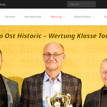
links
Termine
Rennberichte
Wertung
Bilder/Videos
Te