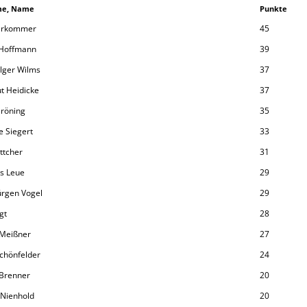
me, Name
Punkte
erkommer
45
 Hoffmann
39
olger Wilms
37
t Heidicke
37
Gröning
35
e Siegert
33
ttcher
31
s Leue
29
ürgen Vogel
29
gt
28
 Meißner
27
Schönfelder
24
Brenner
20
 Nienhold
20