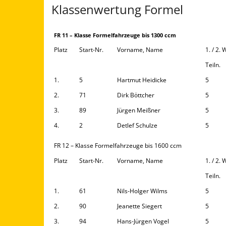
Klassenwertung Formel
FR 11 – Klasse Formelfahrzeuge bis 1300 ccm
Platz
Start-Nr.
Vorname, Name
1. / 2.
Teiln.
1.
5
Hartmut Heidicke
5
2.
71
Dirk Böttcher
5
3.
89
Jürgen Meißner
5
4.
2
Detlef Schulze
5
FR 12 – Klasse Formelfahrzeuge bis 1600 ccm
Platz
Start-Nr.
Vorname, Name
1. / 2.
Teiln.
1.
61
Nils-Holger Wilms
5
2.
90
Jeanette Siegert
5
3.
94
Hans-Jürgen Vogel
5