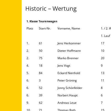
Historic – Wertung
1. Klasse Tourenwagen
Platz
Start-Nr.
Vorname, Name
1. / 2.
1. Lauf
1.
61
Jens Herkommer
17
2.
50
Dieter Hoffmann
10
2.
75
Marko Brenner
20
4.
18
Jens Vogt
9
5.
84
Eckard Nienhold
13
6.
3
Peter Gröning
11
6.
52
Jonny Schönfelder
8
6.
39
Norbert Haupt
6
9.
62
Andreas Leue
7
10.
71
Thomas Roth
15