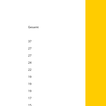
Gesamt
37
27
27
24
22
19
19
19
17
15