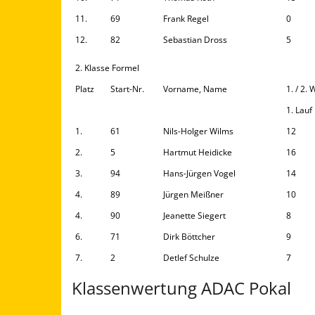
11.
69
Frank Regel
0
12.
82
Sebastian Dross
5
2. Klasse Formel
Platz
Start-Nr.
Vorname, Name
1. / 2.
1. Lauf
1.
61
Nils-Holger Wilms
12
2.
5
Hartmut Heidicke
16
3.
94
Hans-Jürgen Vogel
14
4.
89
Jürgen Meißner
10
4.
90
Jeanette Siegert
8
6.
71
Dirk Böttcher
9
7.
2
Detlef Schulze
7
Klassenwertung ADAC Pokal