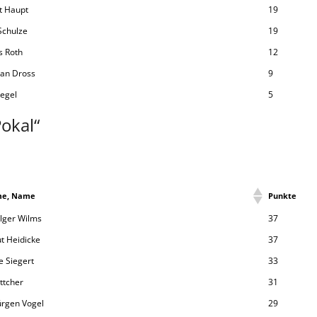
t Haupt
19
Schulze
19
 Roth
12
ian Dross
9
Regel
5
okal“
me, Name
Punkte
olger Wilms
37
t Heidicke
37
e Siegert
33
ttcher
31
ürgen Vogel
29