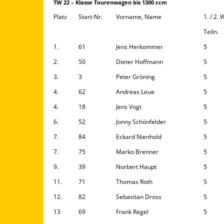
TW 22 – Klasse Tourenwagen bis 1300 ccm
Platz
Start-Nr.
Vorname, Name
1. / 2.
Teiln.
1.
61
Jens Herkommer
5
2.
50
Dieter Hoffmann
5
3.
3
Peter Gröning
5
4.
62
Andreas Leue
5
4.
18
Jens Vogt
5
6.
52
Jonny Schönfelder
5
7.
84
Eckard Nienhold
5
7.
75
Marko Brenner
5
9.
39
Norbert Haupt
5
11.
71
Thomas Roth
5
12.
82
Sebastian Dross
5
13
69
Frank Regel
5