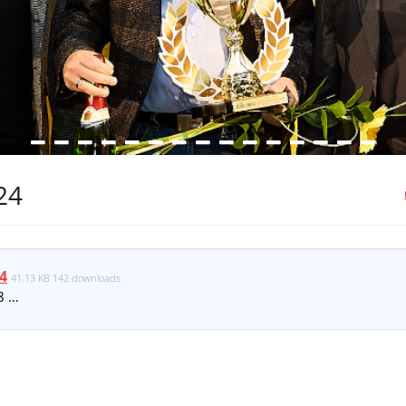
24
4
41.13 KB
142 downloads
8 …