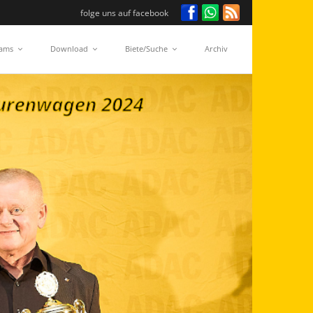
folge uns auf facebook
ams
Download
Biete/Suche
Archiv