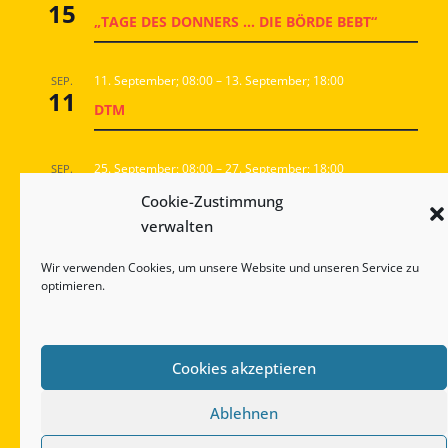
15
„TAGE DES DONNERS … DIE BÖRDE BEBT“
11. September; 08:00
–
13. September; 18:00
SEP.
11
DTM
25. September; 08:00
–
27. September; 18:00
SEP.
25
DMV GOODYEAR RACINGDAYS
Cookie-Zustimmung
verwalten
18:00
–
23:30
NOV.
Wir verwenden Cookies, um unsere Website und unseren Service zu
7
MEISTEREHRUNG
optimieren.
Kalender anzeigen
Cookies akzeptieren
Ablehnen
über den ADAC Historic Cup Ost
Kontakt
Impressum