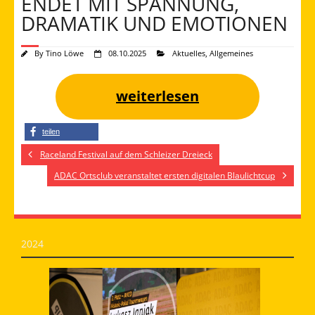
ENDET MIT SPANNUNG,
DRAMATIK UND EMOTIONEN
By
Tino Löwe
08.10.2025
Aktuelles
,
Allgemeines
weiterlesen
teilen
Raceland Festival auf dem Schleizer Dreieck
ADAC Ortsclub veranstaltet ersten digitalen Blaulichtcup
2024